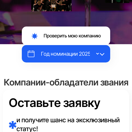
Проверить мою компанию
Компании-обладатели звания
«Выбор Страны»
Оставьте заявку
Каждый год эксперты Аналитического центра в каждой
сфере отмечают маркировкой
«Выбор Страны»
и получите шанс на эксклюзивный
единственного лидера.
статус!