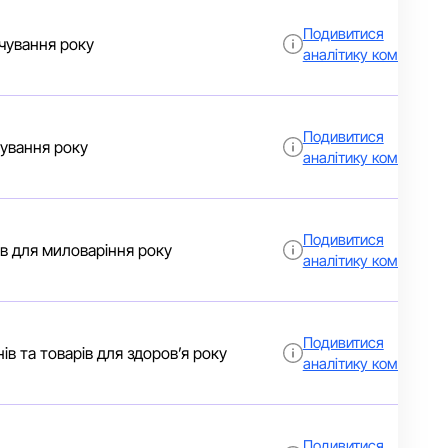
Подивитися
чування року
аналітику компанії
Подивитися
чування року
аналітику компанії
Подивитися
ів для миловаріння року
аналітику компанії
Подивитися
ів та товарів для здоров’я року
аналітику компанії
Подивитися