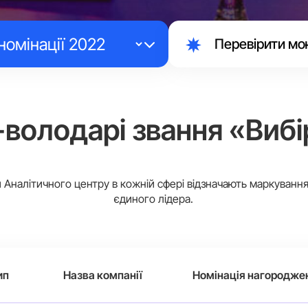
Перевірити мо
-володарі звання «Вибі
Аналітичного центру в кожній сфері відзначають маркуванн
єдиного лідера.
ип
Назва компанії
Номінація нагородже