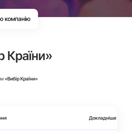
ю компанію
р Країни»
ям
«Вибір Країни»
ння
Докладніше