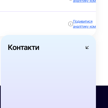
аналітику компанії
Подивитися
аналітику компанії
…
8
»
Контакти