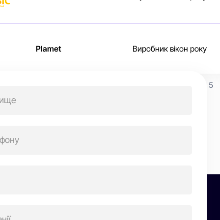
Plamet
Виробник вікон року
ігація
«
1
…
3
4
5
исів