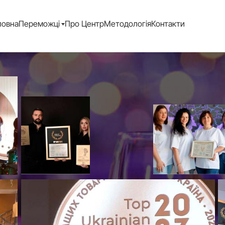
ловна
Переможці
Про Центр
Методологія
Контакти