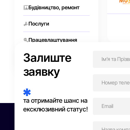
Будівництво, ремонт
Послуги
Працевлаштування
Нав
Залиште
Торгівля онлайн
зап
заявку
та отримайте шанс на
ексклюзивний статус!