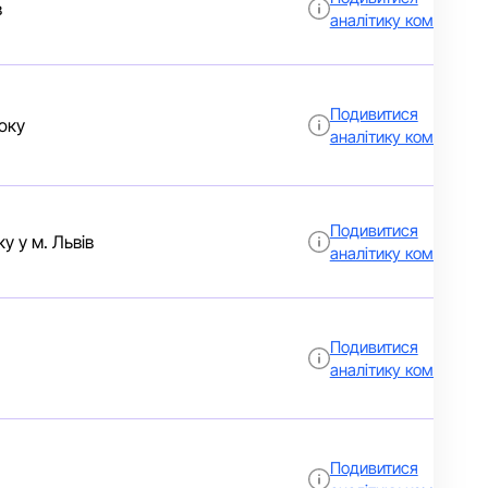
в
аналітику компанії
Подивитися
оку
аналітику компанії
Подивитися
у у м. Львів
аналітику компанії
Подивитися
аналітику компанії
Подивитися