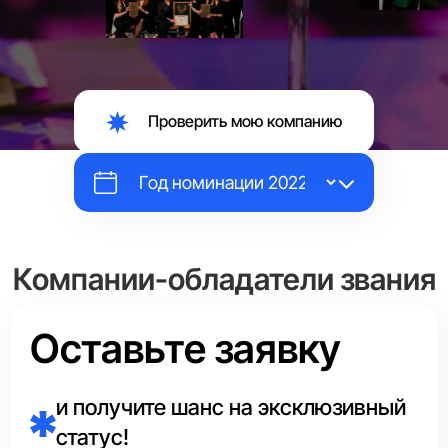
Проверить мою компанию
Компании-обладатели звания
«Выбор Страны»
Оставьте заявку
Каждый год эксперты Аналитического центра в каждой
сфере отмечают маркировкой
«Выбор Страны»
и получите шанс на эксклюзивный
единственного лидера.
статус!