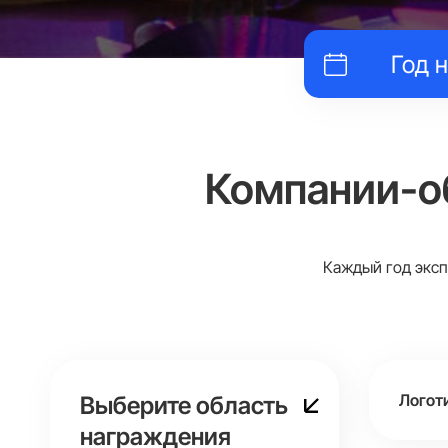
Компании-о
Каждый год эксп
Логот
Выберите область
награждения