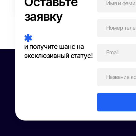
Оставьте
Бьюти-сфера
заявку
и получите шанс на
эксклюзивный статус!