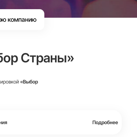
ою компанию
бор Страны»
ркировкой
«Выбор
ния
Подробнее