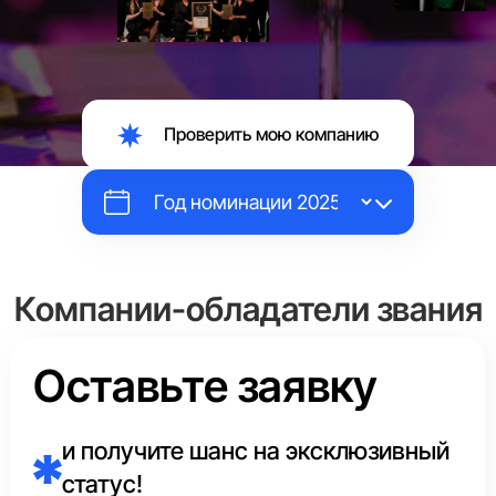
Проверить мою компанию
Компании-обладатели звания
«Выбор Страны»
Оставьте заявку
Каждый год эксперты Аналитического центра в каждой
сфере отмечают маркировкой
«Выбор Страны»
и получите шанс на эксклюзивный
единственного лидера.
статус!