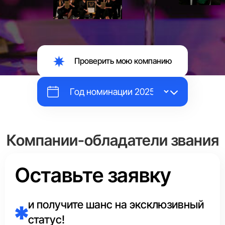
Проверить мою компанию
Компании-обладатели звания
«Выбор Страны»
Оставьте заявку
Каждый год эксперты Аналитического центра в каждой
сфере отмечают маркировкой
«Выбор Страны»
и получите шанс на эксклюзивный
единственного лидера.
статус!