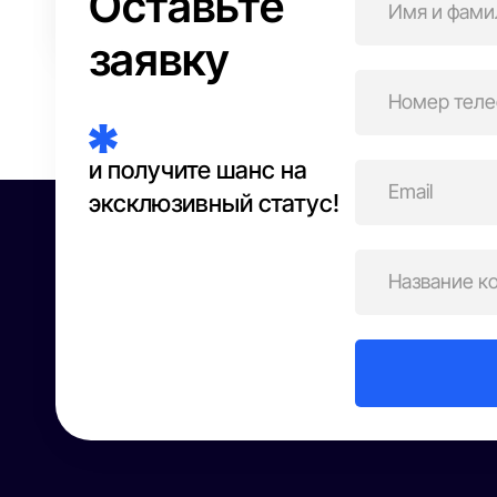
Оставьте
Бьюти-сфера
заявку
и получите шанс на
эксклюзивный статус!