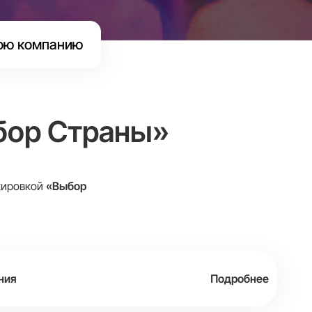
ою компанию
бор Страны»
ркировкой
«Выбор
ния
Подробнее