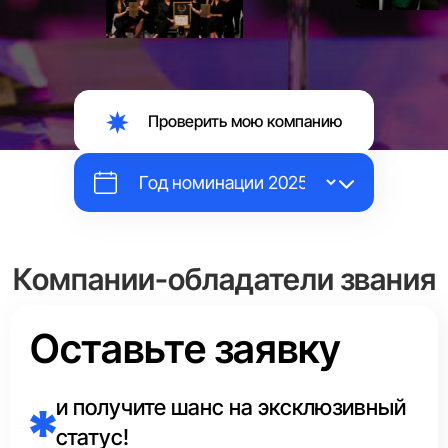
Проверить мою компанию
Компании-обладатели звания
«Выбор Страны»
Оставьте заявку
Каждый год эксперты Аналитического центра в каждой
сфере отмечают маркировкой
«Выбор Страны»
и получите шанс на эксклюзивный
единственного лидера.
статус!