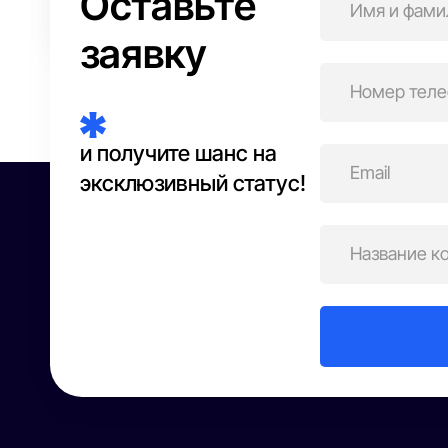
Оставьте
Бьюти-сфера
заявку
и получите шанс на
эксклюзивный статус!