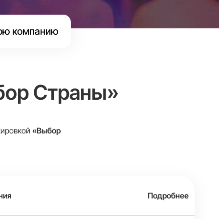
ою компанию
бор Страны»
ркировкой
«Выбор
ния
Подробнее