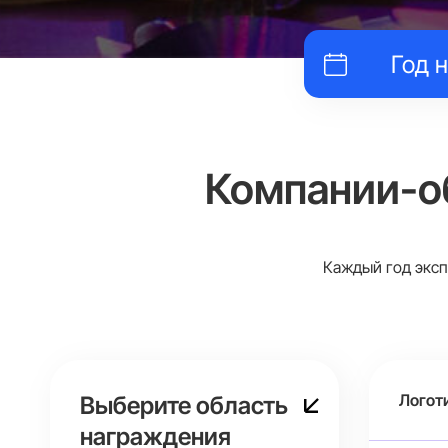
Компании-о
Каждый год эксп
Логот
Выберите область
награждения