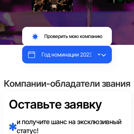
Проверить мою компанию
Компании-обладатели звания
«Выбор Страны»
Оставьте заявку
Каждый год эксперты Аналитического центра в каждой
сфере отмечают маркировкой
«Выбор Страны»
и получите шанс на эксклюзивный
единственного лидера.
статус!