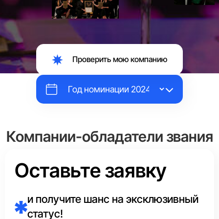
Проверить мою компанию
Компании-обладатели звания
«Выбор Страны»
Оставьте заявку
Каждый год эксперты Аналитического центра в каждой
сфере отмечают маркировкой
«Выбор Страны»
и получите шанс на эксклюзивный
единственного лидера.
статус!