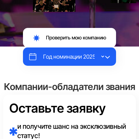
Проверить мою компанию
Компании-обладатели звания
«Выбор Страны»
Оставьте заявку
Каждый год эксперты Аналитического центра в каждой
сфере отмечают маркировкой
«Выбор Страны»
и получите шанс на эксклюзивный
единственного лидера.
статус!