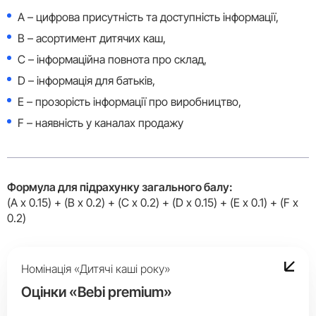
A – цифрова присутність та доступність інформації,
B – асортимент дитячих каш,
C – інформаційна повнота про склад,
D – інформація для батьків,
E – прозорість інформації про виробництво,
F – наявність у каналах продажу
Формула для підрахунку загального балу:
(A x 0.15) + (B x 0.2) + (C x 0.2) + (D x 0.15) + (E x 0.1) + (F x
0.2)
Номінація «Дитячі каші року»
Оцінки «Bebi premium»