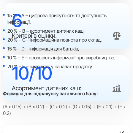
6
15 % – A – цифрова присутність та доступність
інформації,
20 % – B – асортимент дитячих каш,
Критеріїв оцінки:
20 % – C – інформаційна повнота про склад,
15 % – D – інформація для батьків,
10 % – E – прозорість інформації про виробництво,
10/10
20 % – F – наявність у каналах продажу
Асортимент дитячих каш:
Формула для підрахунку загального балу:
(A x 0.15) + (B x 0.2) + (C x 0.2) + (D x 0.15) + (E x 0.1) + (F x
0.2)