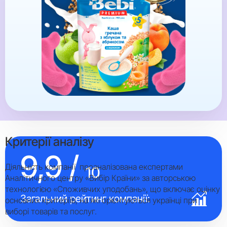
Критерії аналізу
9,9 /
Діяльність компанії проаналізована експертами
10
Аналітичного центру «Вибір Країни» за авторською
технологією «Споживчих уподобань», що включає оцінку
Загальний рейтинг компанії:
основних критеріїв, на які орієнтуються українці при
виборі товарів та послуг.