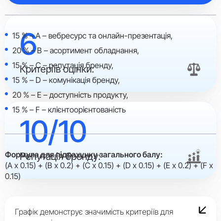
6
15 % – A – вебресурс та онлайн-презентація,
20 % – B – асортимент обладнання,
15 % – C – репутація бренду,
Критеріїв оцінки:
15 % – D – комунікація бренду,
20 % – E – доступність продукту,
15 % – F – клієнтоорієнтованість
10/10
Формула для підрахунку загального балу:
Репутація бренду:
(A x 0.15) + (B x 0.2) + (C x 0.15) + (D x 0.15) + (E x 0.2) + (F x
0.15)
Графік демонструє значимість критеріїв для