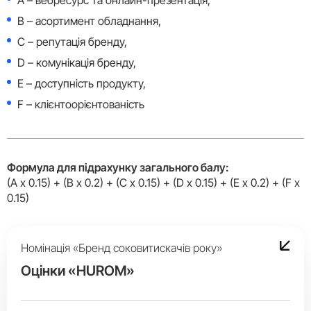
B – асортимент обладнання,
C – репутація бренду,
D – комунікація бренду,
E – доступність продукту,
F – клієнтоорієнтованість
Формула для підрахунку загального балу:
(A x 0.15) + (B x 0.2) + (C x 0.15) + (D x 0.15) + (E x 0.2) + (F x
0.15)
Номінація «Бренд соковитискачів року»
Оцінки «HUROM»