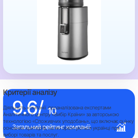
Критерії аналізу
9.6/
Діяльність компанії проаналізована експертами
10
Аналітичного центру «Вибір Країни» за авторською
технологією «Споживчих уподобань», що включає оцінку
Загальний рейтинг компанії:
основних критеріїв, на які орієнтуються українці при
виборі товарів та послуг.