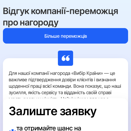
Відгук компанії-переможця
про нагороду
Більше переможців
Для нашої компанії нагорода «Вибір Країни» — це
важливе підтвердження довіри клієнтів і визнання
щоденної праці всієї команди. Вона показує, що наші
зусилля, якість сервісу та відданість своїй справі
мають реальну цінність. Найціннішим для нас є
незалежне визнання досягнень компанії та
Залиште заявку
підтвердження того, що ми рухаємося у
правильному напрямку. Ця нагорода також є
важливим знаком лідерства, який ми можемо
та отримайте шанс на