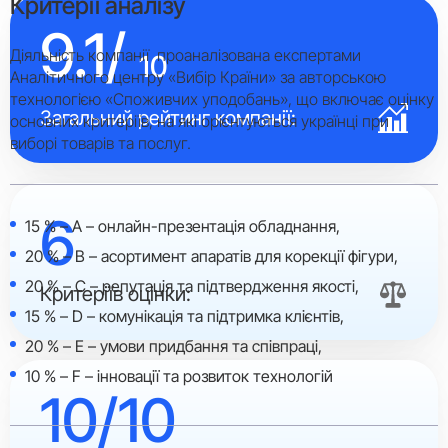
Критерії аналізу
9.1/
Діяльність компанії проаналізована експертами
10
Аналітичного центру «Вибір Країни» за авторською
технологією «Споживчих уподобань», що включає оцінку
Загальний рейтинг компанії:
основних критеріїв, на які орієнтуються українці при
виборі товарів та послуг.
6
15 % – A – онлайн-презентація обладнання,
20 % – B – асортимент апаратів для корекції фігури,
20 % – C – репутація та підтвердження якості,
Критеріїв оцінки:
15 % – D – комунікація та підтримка клієнтів,
20 % – E – умови придбання та співпраці,
10 % – F – інновації та розвиток технологій
10/10