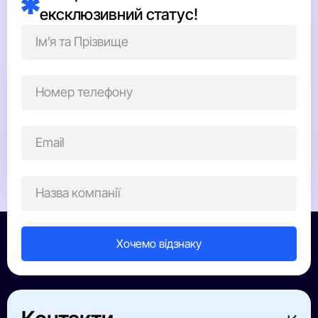
демонструвати клієнтам, партнерам і команді.
ексклюзивний статус!
Команда сприйняла новину з великою радістю та
гордістю. Для нас важливо, щоб кожен співробітник
бачив, що його праця має значення і високо
оцінюється. Таке визнання мотивує рухатися вперед,
ставати кращими та з ще більшою відданістю
працювати для наших клієнтів.
Березнікова Наталія Юріївна
Со-керівник компанії