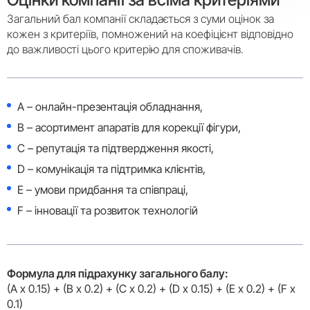
Загальний бал компанії складається з суми оцінок за
кожен з критеріїв, помножений на коефіцієнт відповідно
до важливості цього критерію для споживачів.
A – онлайн-презентація обладнання,
B – асортимент апаратів для корекції фігури,
C – репутація та підтвердження якості,
D – комунікація та підтримка клієнтів,
E – умови придбання та співпраці,
F – інновації та розвиток технологій
Формула для підрахунку загального балу:
(A x 0.15) + (B x 0.2) + (C x 0.2) + (D x 0.15) + (E x 0.2) + (F x
0.1)