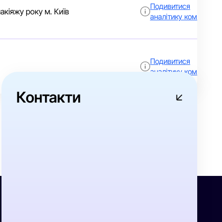
Подивитися
кіяжу року м. Київ
аналітику компанії
Подивитися
аналітику компанії
Контакти
»