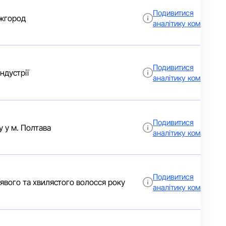
Подивитися
Ужгород
аналітику компанії
Подивитися
ндустрії
аналітику компанії
Подивитися
у у м. Полтава
аналітику компанії
Подивитися
рявого та хвилястого волосся року
аналітику компанії