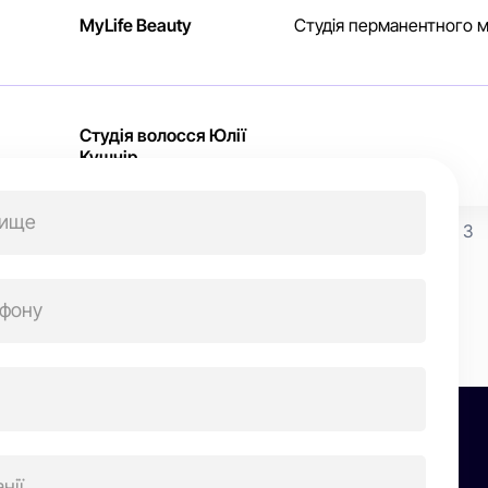
MyLife Beauty
Студія перманентного ма
Студія волосся Юлії
Кушнір
ігація
«
1
2
3
исів