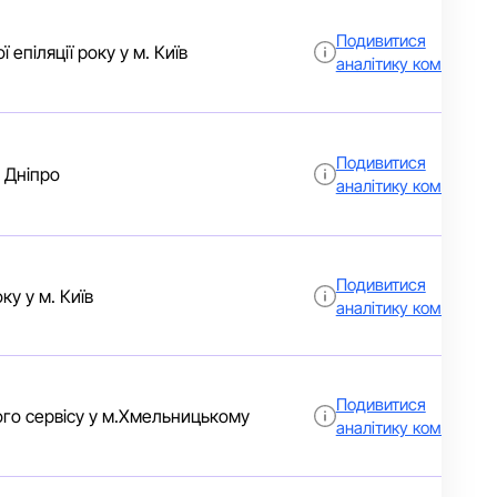
Подивитися
епіляції року у м. Київ
аналітику компанії
Подивитися
. Дніпро
аналітику компанії
Подивитися
у у м. Київ
аналітику компанії
Подивитися
вого сервісу у м.Хмельницькому
аналітику компанії