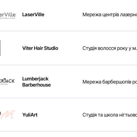
LaserVille
Мережа центрів лазерної 
Viter Hair Studio
Студія волосся року у м
Lumberjack
Мережа барбершопів рок
Barberhouse
YuliArt
Студія та школа нігтьо