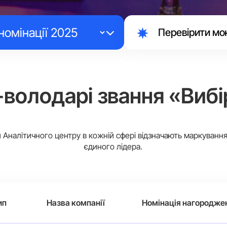
Перевірити мо
-володарі звання «Вибі
Аналітичного центру в кожній сфері відзначають маркуванн
єдиного лідера.
ип
Назва компанії
Номінація нагородже