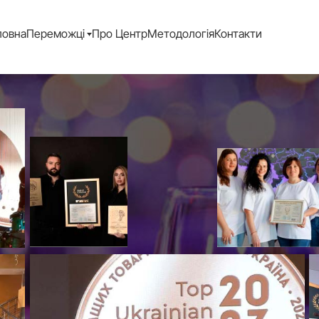
ловна
Переможці
Про Центр
Методологія
Контакти