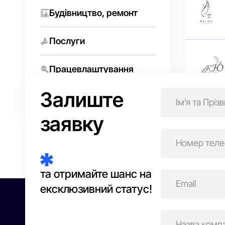
Будівництво, ремонт
Послуги
Працевлаштування
Залиште
Торгівля онлайн
Нав
заявку
зап
та отримайте шанс на
ексклюзивний статус!