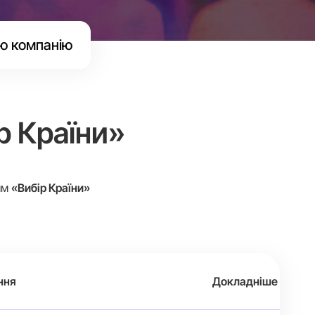
ю компанію
р Країни»
ям
«Вибір Країни»
ння
Докладніше