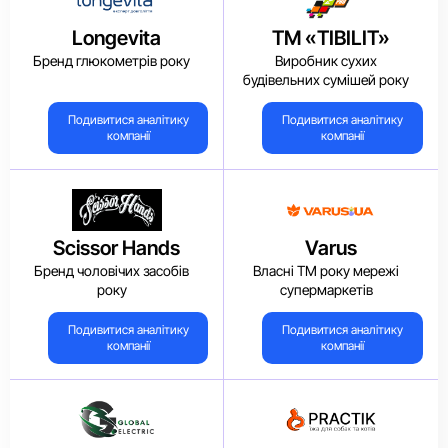
Longevita
ТМ «TIBILIT»
Бренд глюкометрів року
Виробник сухих
будівельних сумішей року
Подивитися аналітику
Подивитися аналітику
компанії
компанії
Scissor Hands
Varus
Бренд чоловічих засобів
Власні ТМ року мережі
року
супермаркетів
Подивитися аналітику
Подивитися аналітику
компанії
компанії