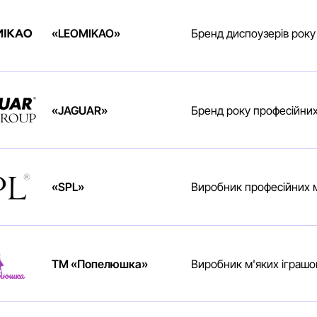
«LEOMIKAO»
Бренд диспоузерів року
«JAGUAR»
Бренд року професійни
«SPL»
Виробник професійних м
TM «Попелюшка»
Виробник м'яких іграшо