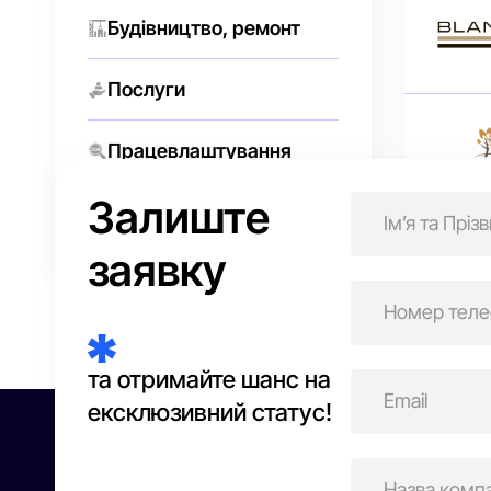
Будівництво, ремонт
Послуги
Працевлаштування
Залиште
Торгівля онлайн
Нав
заявку
зап
та отримайте шанс на
ексклюзивний статус!