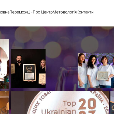
ловна
Переможці
Про Центр
Методологія
Контакти