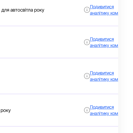
Подивитися
 для автосвітла року
аналітику компанії
Подивитися
аналітику компанії
Подивитися
аналітику компанії
Подивитися
 року
аналітику компанії