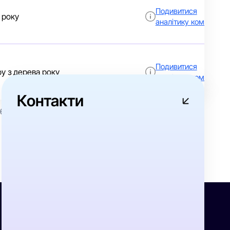
Подивитися
 року
аналітику компанії
Подивитися
ру з дерева року
аналітику компанії
Контакти
6
7
»