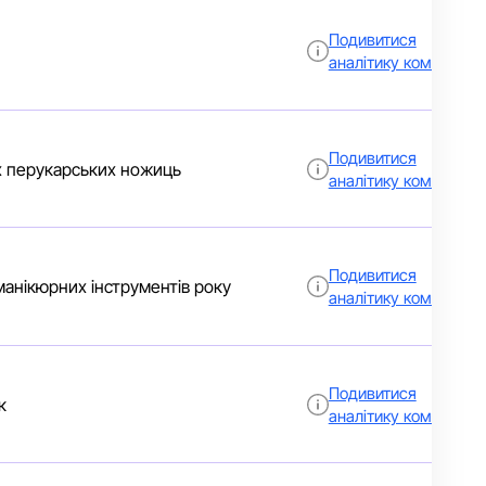
Подивитися
аналітику компанії
Подивитися
х перукарських ножиць
аналітику компанії
Подивитися
анікюрних інструментів року
аналітику компанії
Подивитися
к
аналітику компанії