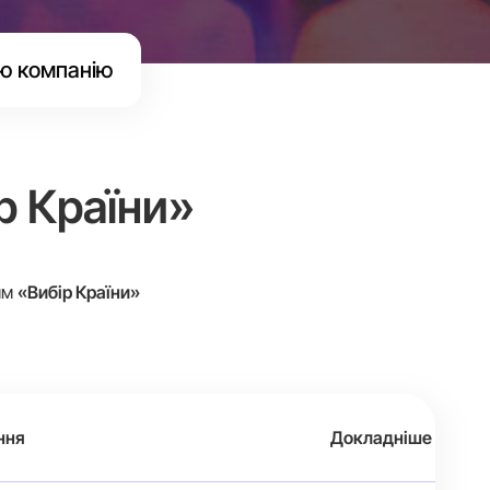
ю компанію
р Країни»
ям
«Вибір Країни»
ння
Докладніше