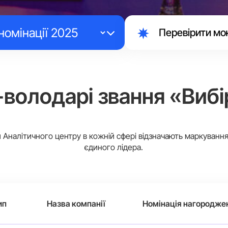
Перевірити мо
-володарі звання «Вибі
Аналітичного центру в кожній сфері відзначають маркуванн
єдиного лідера.
ип
Назва компанії
Номінація нагородже