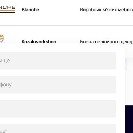
Blanche
Виробник м'яких меблів
Kozakworkshop
Бренд релігійного деко
ігація
«
1
…
4
5
исів