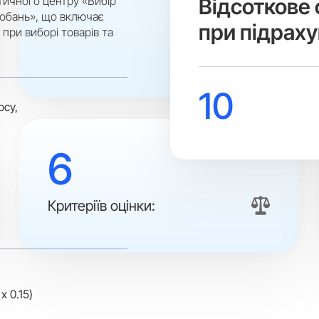
тичного центру «Вибір
Вiдсоткове 
обань», що включає
при підраху
 при виборі товарів та
10
рсу,
6
Критеріїв оцінки:
 x 0.15)