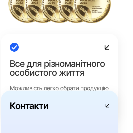
Все для різноманітного
особистого життя
Можливість легко обрати продукцію
для власного використання або
оригінальний подарунок для
Контакти
партнера.