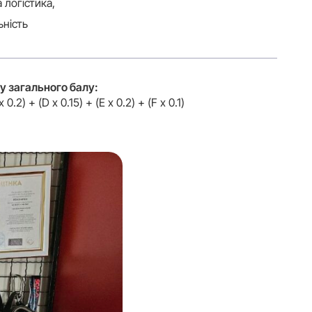
а логістика,
ьність
у загального балу:
x 0.2) + (D x 0.15) + (E x 0.2) + (F x 0.1)