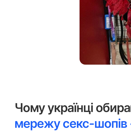
Чому українці обир
мережу секс-шопі