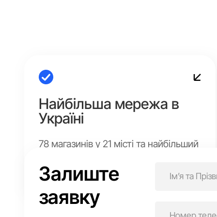
Найбільша мережа в
Україні
78 магазинів у 21 місті та найбільший
український онлайн-магазин, якому
довіряють сотні тисяч клієнтів.
Залиште
заявку