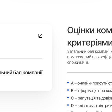
Оцінки комп
критеріям
Загальний бал компанії 
помножений на коефіціє
споживачів.
льний бал компанії
A – онлайн-присутніст
B – інформація про ко
C – репутація та довір
D – клієнтська підтрим