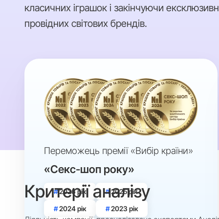
класичних іграшок і закінчуючи ексклюзив
провідних світових брендів.
Переможець премії «Вибір країни»
«Секс-шоп року»
Критерії аналізу
2026 рік
2025 рік
2024 рік
2023 рік