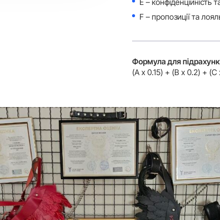
E – конфіденційність т
F – пропозиції та лоял
Формула для підрахунк
(A x 0.15) + (B x 0.2) + (C 