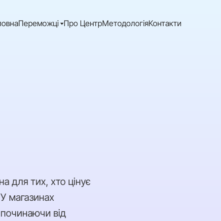
ловна
Переможці
Про Центр
Методологія
Контакти
а для тих, хто цінує
. У магазинах
 починаючи від