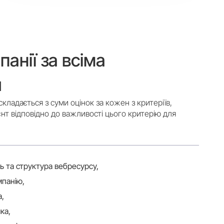
анії за всіма
и
складається з суми оцінок за кожен з критеріїв,
нт відповідно до важливості цього критерію для
ь та структура вебресурсу,
мпанію,
а,
ка,