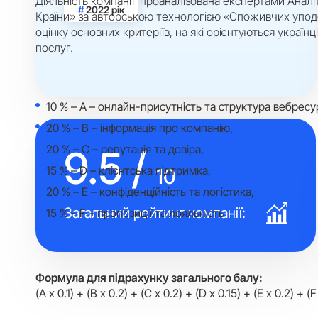
Діяльність компанії проаналізована експертами Аналі
2022 рік
Країни» за авторською технологією «Споживчих упод
оцінку основних критеріїв, на які орієнтуються українці
послуг.
10 % – A – онлайн-присутність та структура вебресу
20 % – B – інформація про компанію,
20 % – C – репутація та довіра,
9.5 /
15 % – D – клієнтська підтримка,
10
20 % – E – конфіденційність та логістика,
Загальний рейтинг компанії:
15 % – F – пропозиції та лояльність
Формула для підрахунку загального балу:
(A x 0.1) + (B x 0.2) + (C x 0.2) + (D x 0.15) + (E x 0.2) + (F