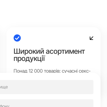
Широкий асортимент
продукції
Понад 12 000 товарів: сучасні секс-
іграшки, еротична білизна та
інтимна продукція для різних потреб
і вподобань.