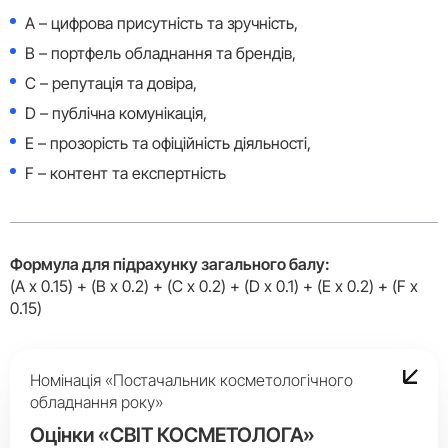
A – цифрова присутність та зручність,
B – портфель обладнання та брендів,
C – репутація та довіра,
D – публічна комунікація,
E – прозорість та офіційність діяльності,
F – контент та експертність
Формула для підрахунку загального балу:
(A x 0.15) + (B x 0.2) + (C x 0.2) + (D x 0.1) + (E x 0.2) + (F x
0.15)
Номінація «Постачальник косметологічного
обладнання року»
Оцінки «СВІТ КОСМЕТОЛОГА»