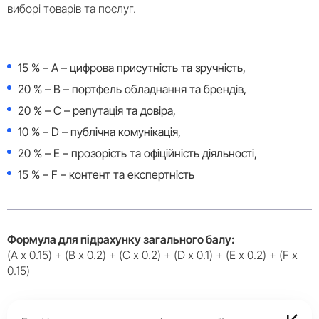
виборі товарів та послуг.
15 % – A – цифрова присутність та зручність,
20 % – B – портфель обладнання та брендів,
20 % – C – репутація та довіра,
10 % – D – публічна комунікація,
20 % – E – прозорість та офіційність діяльності,
15 % – F – контент та експертність
Формула для підрахунку загального балу:
(A x 0.15) + (B x 0.2) + (C x 0.2) + (D x 0.1) + (E x 0.2) + (F x
0.15)