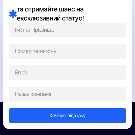
та отримайте шанс на
ексклюзивний статус!
Найцінніше для нашої компанії в нагороді «Вибір
Країни» – це визнання рівня та високих досягнень у
розвитку б’юті-індустрії та підтримки українського
бізнесу та економіки у суворих реаліях сьогодення.
Наші співробітники цінують високий рівень компанії
та підтримують його своєю натхненною працею.
Кравченко Катерина Федорівна
співзасновниця і комерційний директор компанії «Світ
косметолога»