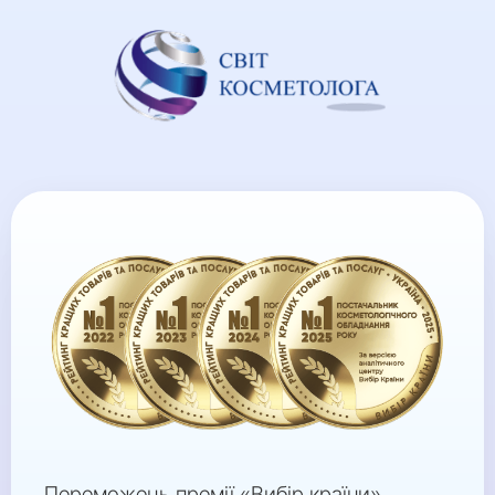
Переможець премії «Вибір країни»