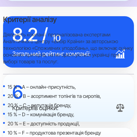
Критерії аналізу
8.2 /
Діяльність компанії проаналізована експертами
10
Аналітичного центру «Вибір Країни» за авторською
технологією «Споживчих уподобань», що включає оцінку
Загальний рейтинг компанії:
основних критеріїв, на які орієнтуються українці при
виборі товарів та послуг.
6
15 % – A – онлайн-присутність,
20 % – B – асортимент топiнгiв та сиропiв,
20 % – C – репутація бренду,
Критеріїв оцінки:
15 % – D – комунікація бренду,
20 % – E – доступність продукції,
10 % – F – продуктова презентація бренду