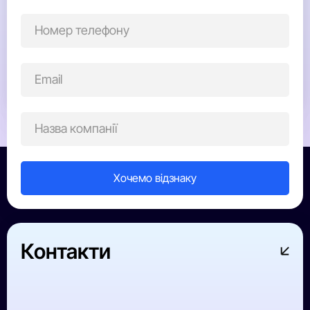
Нагорода надихає нас не зупинятися, мотивує
продовжувати розвивати культуру споживання
якісних напоїв в Україні, експериментувати та
тримати першість.
Сергій Ніколенко
директор з продажів
Контакти