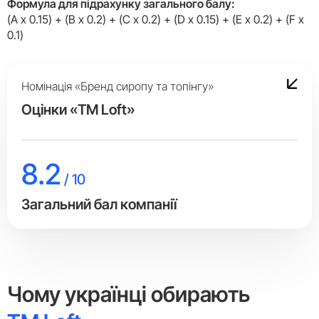
Формула для підрахунку загального балу:
(A x 0.15) + (B x 0.2) + (C x 0.2) + (D x 0.15) + (E x 0.2) + (F x
0.1)
Номінація «Бренд сиропу та топінгу»
Оцінки «ТМ Loft»
8.2
/ 10
Загальний бал компанії
Чому українці обирають