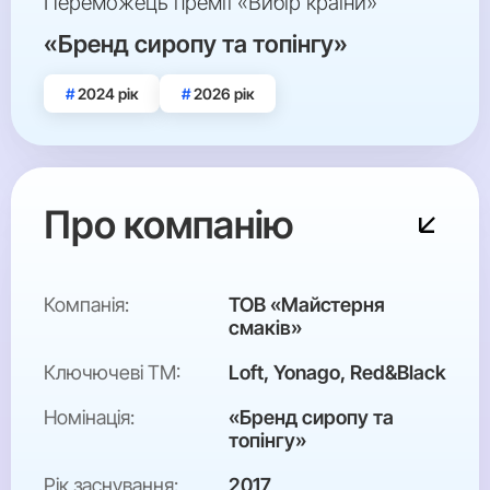
Переможець премії «Вибір країни»
«Бренд сиропу та топінгу»
2024 рік
2026 рік
Про компанію
Компанія:
ТОВ «Майстерня
смаків»
Ключючеві ТМ:
Loft, Yonago, Red&Black
Номінація:
«Бренд сиропу та
топінгу»
Рік заснування:
2017