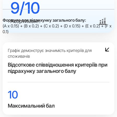
9/10
Формула для підрахунку загального балу:
Асортимент:
(A x 0.15) + (B x 0.2) + (C x 0.2) + (D x 0.15) + (E x 0.2) + (F x
0.1)
Графік демонструє значимість критеріїв для
споживачів
Вiдсоткове співвідношення критеріїв при
підрахунку загального балу
10
Максимальний бал