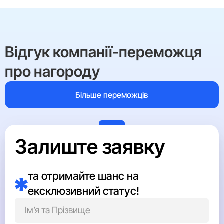
Відгук компанії-переможця
про нагороду
Більше переможців
Залиште заявку
Для нашої команди статус «Вибір Країни» — це не
просто висока нагорода, а офіційне підтвердження
та отримайте шанс на
довіри тисяч бариста, рестораторів, партнерів та
ексклюзивний статус!
кінцевих споживачів, які щодня обирають якість
LOFT, незвичність Yonago чи простоту Red&Black.