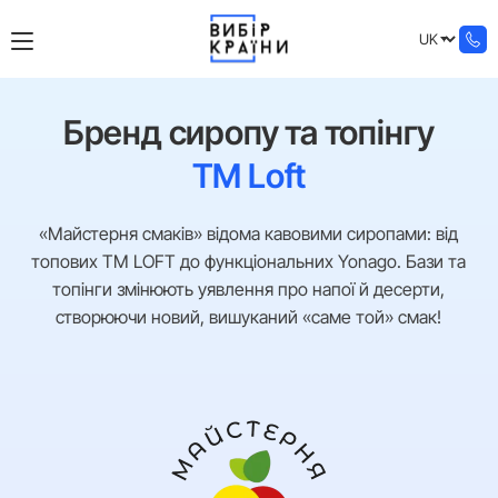
Бренд сиропу та топінгу
ТМ Loft
«Майстерня смаків» відома кавовими сиропами: від
топових ТМ LOFT до функціональних Yonago. Бази та
топінги змінюють уявлення про напої й десерти,
створюючи новий, вишуканий «саме той» смак!