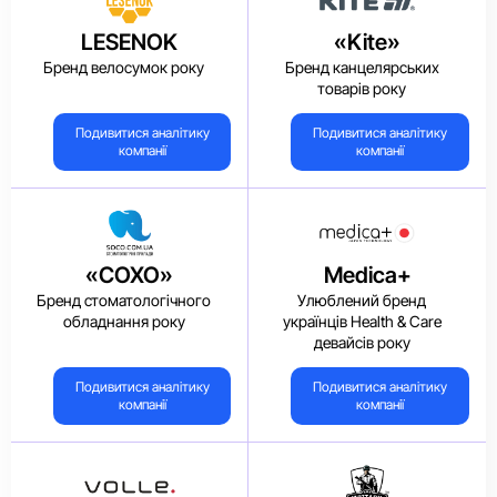
LESENOK
«Kite»
Бренд велосумок року
Бренд канцелярських
товарів року
Подивитися аналітику
Подивитися аналітику
компанії
компанії
«COXO»
Medica+
Бренд стоматологічного
Улюблений бренд
обладнання року
українців Health & Care
девайсів року
Подивитися аналітику
Подивитися аналітику
компанії
компанії