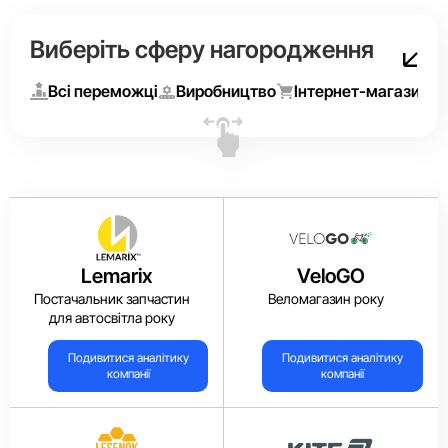
Виберіть сферу нагородження
Всі переможці
Виробництво
Інтернет-магазини
Lemarix
VeloGO
Постачальник запчастин
Веломагазин року
для автосвітла року
Подивитися аналітику
Подивитися аналітику
компанії
компанії