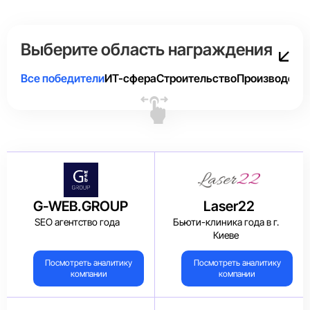
Выберите область награждения
Все победители
ИТ-сфера
Строительство
Производств
G-WEB.GROUP
Laser22
SEO агентство года
Бьюти-клиника года в г.
Киеве
Посмотреть аналитику
Посмотреть аналитику
компании
компании