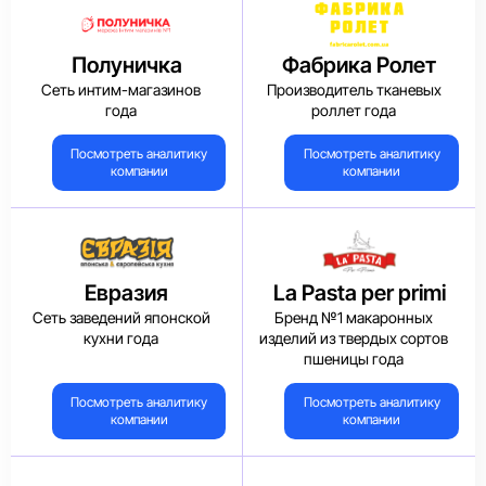
Полуничка
Фабрика Ролет
Сеть интим-магазинов
Производитель тканевых
года
роллет года
Посмотреть аналитику
Посмотреть аналитику
компании
компании
Евразия
La Pasta per primi
Сеть заведений японской
Бренд №1 макаронных
кухни года
изделий из твердых сортов
пшеницы года
Посмотреть аналитику
Посмотреть аналитику
компании
компании