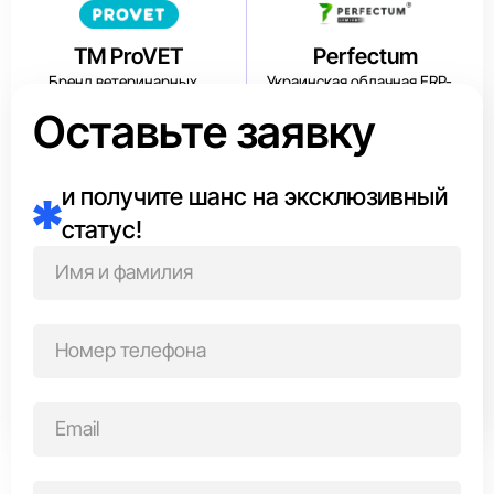
ТМ ProVET
Perfectum
Бренд ветеринарных
Украинская облачная ERP-
средств года
система года
Оставьте заявку
Посмотреть аналитику
Посмотреть аналитику
компании
компании
и получите шанс на эксклюзивный
статус!
БЕЛОК.ЮА
Peran Food
Магазин спортивного
Доставка года здорового
питания года
питания на каждый день
Посмотреть аналитику
Посмотреть аналитику
компании
компании
Навигация
1
2
»
по